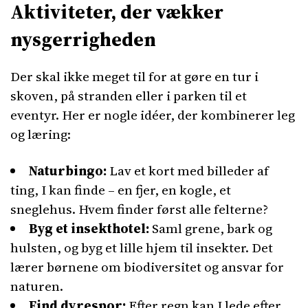
Aktiviteter, der vækker
nysgerrigheden
Der skal ikke meget til for at gøre en tur i
skoven, på stranden eller i parken til et
eventyr. Her er nogle idéer, der kombinerer leg
og læring:
Naturbingo:
Lav et kort med billeder af
ting, I kan finde – en fjer, en kogle, et
sneglehus. Hvem finder først alle felterne?
Byg et insekthotel:
Saml grene, bark og
hulsten, og byg et lille hjem til insekter. Det
lærer børnene om biodiversitet og ansvar for
naturen.
Find dyrespor:
Efter regn kan I lede efter