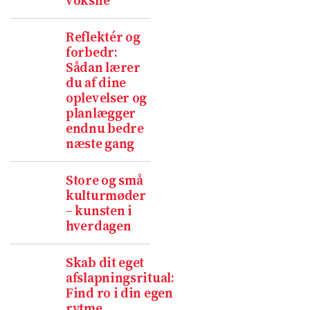
voksne
Reflektér og
forbedr:
Sådan lærer
du af dine
oplevelser og
planlægger
endnu bedre
næste gang
Store og små
kulturmøder
– kunsten i
hverdagen
Skab dit eget
afslapningsritual:
Find ro i din egen
rytme