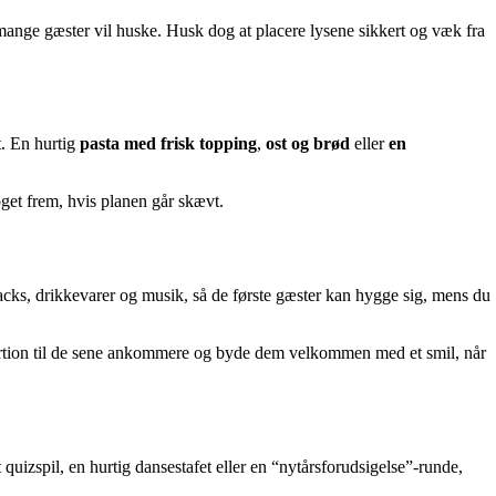
mange gæster vil huske. Husk dog at placere lysene sikkert og væk fra
t. En hurtig
pasta med frisk topping
,
ost og brød
eller
en
oget frem, hvis planen går skævt.
nacks, drikkevarer og musik, så de første gæster kan hygge sig, mens du
portion til de sene ankommere og byde dem velkommen med et smil, når
t quizspil, en hurtig dansestafet eller en “nytårsforudsigelse”-runde,