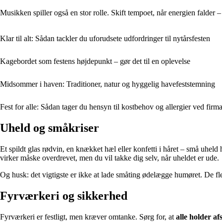
Musikken spiller også en stor rolle. Skift tempoet, når energien falder
Klar til alt: Sådan tackler du uforudsete udfordringer til nytårsfesten
Kagebordet som festens højdepunkt – gør det til en oplevelse
Midsommer i haven: Traditioner, natur og hyggelig havefeststemning
Fest for alle: Sådan tager du hensyn til kostbehov og allergier ved firm
Uheld og småkriser
Et spildt glas rødvin, en knækket hæl eller konfetti i håret – små uheld 
virker måske overdrevet, men du vil takke dig selv, når uheldet er ude.
Og husk: det vigtigste er ikke at lade småting ødelægge humøret. De fl
Fyrværkeri og sikkerhed
Fyrværkeri er festligt, men kræver omtanke. Sørg for, at
alle holder af