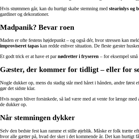
Hvis strømmen går, kan du hurtigt skabe stemning med
stearinlys og 
gardiner og dekorationer.
Madpanik? Bevar roen
Maden er ofte festens højdepunkt – og også dér, hvor stressen kan melde
improviseret tapas
kan redde enhver situation. De fleste gæster husk
Et godt trick er at have et par
nødretter i fryseren
– for eksempel små tæ
Gæster, der kommer for tidligt – eller for s
Nogle dukker op, mens du stadig står med håret i hånden, andre først ef
gør det sidste klar.
Hvis nogen bliver forsinkede, så lad være med at vente for længe med 
de dukker op.
Når stemningen dykker
Selv den bedste fest kan ramme et stille øjeblik. Måske er folk trætte ef
hvor alle gætter på, hvad der sker i det kommende år. Det kan hurtigt få