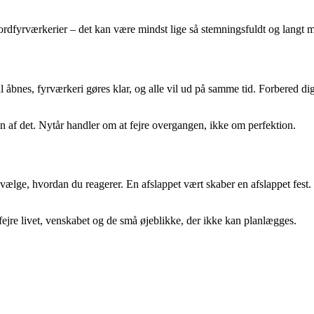
 bordfyrværkerier – det kan være mindst lige så stemningsfuldt og langt m
l åbnes, fyrværkeri gøres klar, og alle vil ud på samme tid. Forbered di
rin af det. Nytår handler om at fejre overgangen, ikke om perfektion.
lge, hvordan du reagerer. En afslappet vært skaber en afslappet fest. N
fejre livet, venskabet og de små øjeblikke, der ikke kan planlægges.