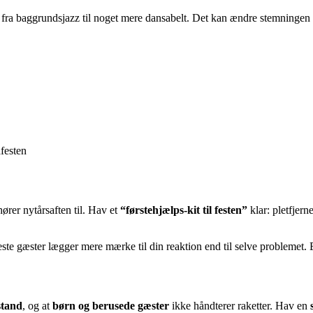
 – fra baggrundsjazz til noget mere dansabelt. Det kan ændre stemningen 
afesten
hører nytårsaften til. Hav et
“førstehjælps-kit til festen”
klar: pletfjern
este gæster lægger mere mærke til din reaktion end til selve problemet.
stand
, og at
børn og berusede gæster
ikke håndterer raketter. Hav en