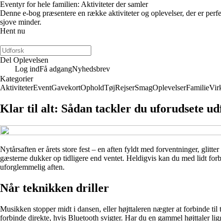
Eventyr for hele familien: Aktiviteter der samler
Denne e-bog præsentere en række aktiviteter og oplevelser, der er perfek
sjove minder.
Hent nu
Del Oplevelsen
Log ind
Få adgang
Nyhedsbrev
Kategorier
Aktiviteter
Event
Gavekort
Ophold
Tøj
Rejser
Smag
Oplevelser
Familie
Vir
Klar til alt: Sådan tackler du uforudsete ud
Nytårsaften er årets store fest – en aften fyldt med forventninger, glit
gæsterne dukker op tidligere end ventet. Heldigvis kan du med lidt forbe
uforglemmelig aften.
Når teknikken driller
Musikken stopper midt i dansen, eller højttaleren nægter at forbinde til
forbinde direkte, hvis Bluetooth svigter. Har du en gammel højttaler li