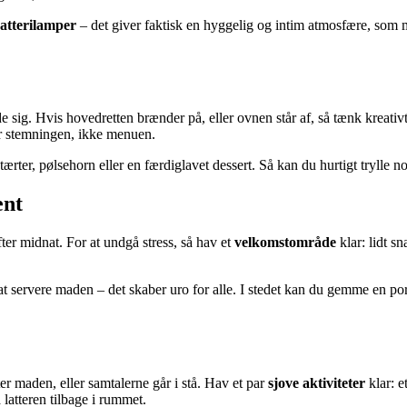
batterilamper
– det giver faktisk en hyggelig og intim atmosfære, som 
 sig. Hvis hovedretten brænder på, eller ovnen står af, så tænk kreativ
er stemningen, ikke menuen.
rter, pølsehorn eller en færdiglavet dessert. Så kan du hurtigt trylle n
ent
ter midnat. For at undgå stress, så hav et
velkomstområde
klar: lidt s
at servere maden – det skaber uro for alle. I stedet kan du gemme en 
ter maden, eller samtalerne går i stå. Hav et par
sjove aktiviteter
klar: e
 latteren tilbage i rummet.