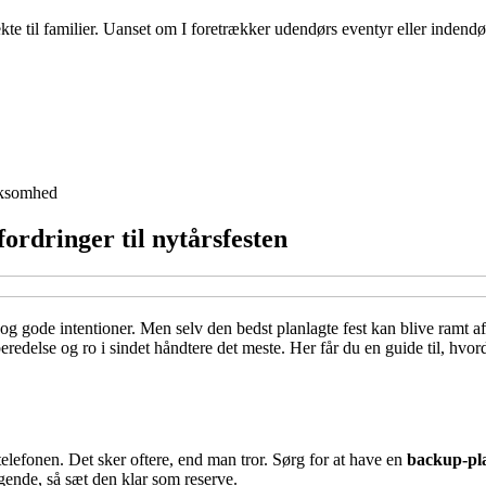
te til familier. Uanset om I foretrækker udendørs eventyr eller indendør
ksomhed
fordringer til nytårsfesten
ter og gode intentioner. Men selv den bedst planlagte fest kan blive ramt
redelse og ro i sindet håndtere det meste. Her får du en guide til, hvor
 telefonen. Det sker oftere, end man tror. Sørg for at have en
backup-pla
ggende, så sæt den klar som reserve.