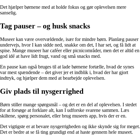
Det hjælper børnene med at holde fokus og gør oplevelsen mere
sanselig.
Tag pauser – og husk snacks
Museer kan være overvældende, især for mindre børn. Planlæg pauser
undervejs, hvor I kan sidde ned, snakke om det, I har set, og få lidt at
spise. Mange museer har caféer eller picnicområder, men det er altid en
god idé at have lidt frugt, vand og små snacks med.
En pause kan også bruges til at lade børnene fortælle, hvad de synes
var mest spændende – det giver jer et indblik i, hvad der har gjort
indtryk, og hjælper dem med at bearbejde oplevelsen.
Giv plads til nysgerrighed
Børn stiller mange spørgsmål – og det er en del af oplevelsen. I stedet
for at forsøge at forklare alt, kan I udforske svarene sammen. Læs
skiltene, spørg personalet, eller brug museets app, hvis der er en.
Det vigtigste er at bevare nysgerrigheden og ikke skynde sig for meget.
Det er bedre at se få ting grundigt end at haste gennem hele museet.