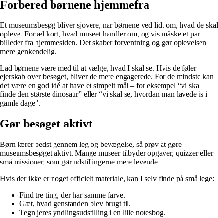
Forbered børnene hjemmefra
Et museumsbesøg bliver sjovere, når børnene ved lidt om, hvad de skal
opleve. Fortæl kort, hvad museet handler om, og vis måske et par
billeder fra hjemmesiden. Det skaber forventning og gør oplevelsen
mere genkendelig.
Lad børnene være med til at vælge, hvad I skal se. Hvis de føler
ejerskab over besøget, bliver de mere engagerede. For de mindste kan
det være en god idé at have et simpelt mål – for eksempel “vi skal
finde den største dinosaur” eller “vi skal se, hvordan man lavede is i
gamle dage”.
Gør besøget aktivt
Børn lærer bedst gennem leg og bevægelse, så prøv at gøre
museumsbesøget aktivt. Mange museer tilbyder opgaver, quizzer eller
små missioner, som gør udstillingerne mere levende.
Hvis der ikke er noget officielt materiale, kan I selv finde på små lege:
Find tre ting, der har samme farve.
Gæt, hvad genstanden blev brugt til.
Tegn jeres yndlingsudstilling i en lille notesbog.