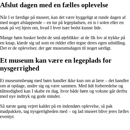
Afslut dagen med en fælles oplevelse
Når I er færdige på museet, kan det være hyggeligt at runde dagen af
med noget afslappende – en tur på legepladsen, en is i solen eller en
snak på vej hjem om, hvad I hver især bedst kunne lide.
Mange børn husker bedst de små øjeblikke: at de fik lov at trykke på
en knap, klæde sig ud som en ridder eller tegne deres egen udstilling.
Det er de oplevelser, der gør museumsdagen til noget særligt.
Et museum kan være en legeplads for
nysgerrighed
Et museumsbesøg med børn handler ikke kun om at lære – det handler
om at opdage, undre sig og være sammen. Med lidt forberedelse og
tålmodighed kan I skabe en dag, hvor både børn og voksne går derfra
med nye indtryk og gode minder.
Så næste gang vejret kalder på en indendørs oplevelse, så pak
madpakken, tag nysgerrigheden med – og lad museet blive jeres fælles
eventyr.