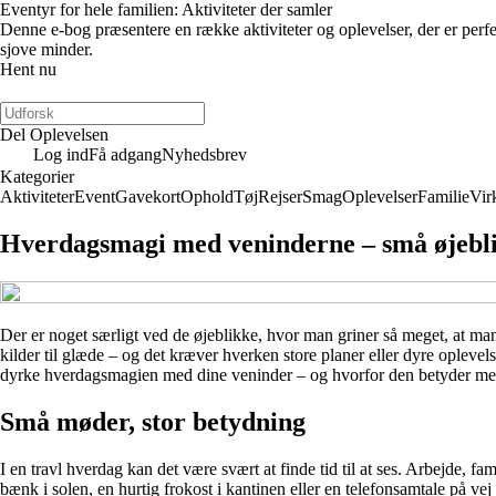
Eventyr for hele familien: Aktiviteter der samler
Denne e-bog præsentere en række aktiviteter og oplevelser, der er perfek
sjove minder.
Hent nu
Del Oplevelsen
Log ind
Få adgang
Nyhedsbrev
Kategorier
Aktiviteter
Event
Gavekort
Ophold
Tøj
Rejser
Smag
Oplevelser
Familie
Vir
Hverdagsmagi med veninderne – små øjebli
Der er noget særligt ved de øjeblikke, hvor man griner så meget, at ma
kilder til glæde – og det kræver hverken store planer eller dyre opleve
dyrke hverdagsmagien med dine veninder – og hvorfor den betyder mer
Små møder, stor betydning
I en travl hverdag kan det være svært at finde tid til at ses. Arbejde, f
bænk i solen, en hurtig frokost i kantinen eller en telefonsamtale på ve