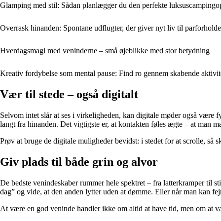
Glamping med stil: Sådan planlægger du den perfekte luksuscampingo
Overrask hinanden: Spontane udflugter, der giver nyt liv til parforholde
Hverdagsmagi med veninderne – små øjeblikke med stor betydning
Kreativ fordybelse som mental pause: Find ro gennem skabende aktivit
Vær til stede – også digitalt
Selvom intet slår at ses i virkeligheden, kan digitale møder også være
langt fra hinanden. Det vigtigste er, at kontakten føles ægte – at man 
Prøv at bruge de digitale muligheder bevidst: i stedet for at scrolle, så
Giv plads til både grin og alvor
De bedste venindeskaber rummer hele spektret – fra latterkramper til sti
dag” og vide, at den anden lytter uden at dømme. Eller når man kan fe
At være en god veninde handler ikke om altid at have tid, men om at vær