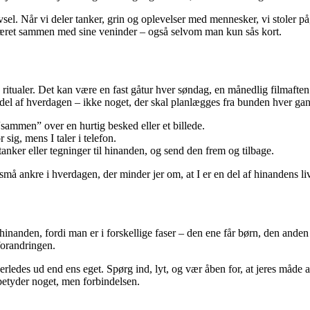
 trivsel. Når vi deler tanker, grin og oplevelser med mennesker, vi stoler
ve været sammen med sine veninder – også selvom man kun sås kort.
å ritualer. Det kan være en fast gåtur hver søndag, en månedlig filmaften
ig del af hverdagen – ikke noget, der skal planlægges fra bunden hver ga
 “sammen” over en hurtig besked eller et billede.
sig, mens I taler i telefon.
anker eller tegninger til hinanden, og send den frem og tilbage.
må ankre i hverdagen, der minder jer om, at I er en del af hinandens liv
nden, fordi man er i forskellige faser – den ene får børn, den anden flyt
forandringen.
nderledes ud end ens eget. Spørg ind, lyt, og vær åben for, at jeres måd
 betyder noget, men forbindelsen.