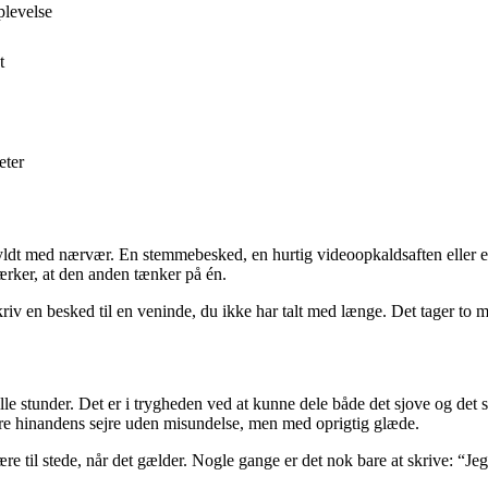
plevelse
t
eter
 fyldt med nærvær. En stemmebesked, en hurtig videoopkaldsaften eller e
mærker, at den anden tænker på én.
 skriv en besked til en veninde, du ikke har talt med længe. Det tager to
lle stunder. Det er i trygheden ved at kunne dele både det sjove og det 
jre hinandens sejre uden misundelse, men med oprigtig glæde.
e til stede, når det gælder. Nogle gange er det nok bare at skrive: “Je