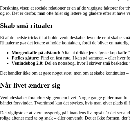
Forskning viser, at sociale relationer er en af de vigtigste faktorer for
og ro. Det er derfor, man ofte føler sig lettere og gladere efter at ha
Skab små ritualer
Et af de bedste tricks til at holde venindeskabet levende er at skabe sm
Ritualerne gør det lettere at holde kontakten, fordi de bliver en naturl
Morgenkaffe på afstand:
Aftal at drikke jeres første kop kaffe
Fælles gåture:
Find en fast rute, I kan gå sammen – eller hver for 
Venindebog 2.0:
Del en notesbog, hvor I skriver små beskeder, t
Det handler ikke om at gøre noget stort, men om at skabe kontinuitet – s
Når livet ændrer sig
Venindeskaber forandrer sig gennem livet. Nogle gange glider man fra hina
båndet forsvinder. Tværtimod kan det styrkes, hvis man giver plads til 
Det vigtigste er at være nysgerrig på hinandens liv, også når det ser a
rolige aftener med te og snak – eller omvendt. Det er ikke formen, der