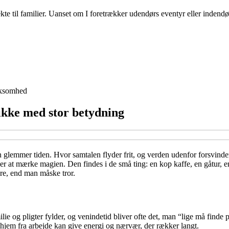
te til familier. Uanset om I foretrækker udendørs eventyr eller indendør
ksomhed
kke med stor betydning
n glemmer tiden. Hvor samtalen flyder frit, og verden udenfor forsvind
lser at mærke magien. Den findes i de små ting: en kop kaffe, en gåtur, 
e, end man måske tror.
amilie og pligter fylder, og venindetid bliver ofte det, man “lige må find
j hjem fra arbejde kan give energi og nærvær, der rækker langt.