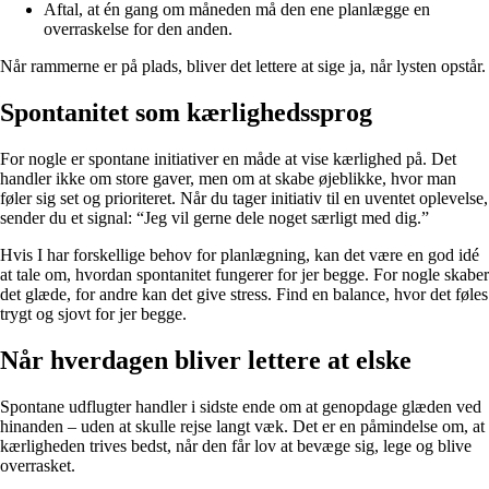
Aftal, at én gang om måneden må den ene planlægge en
overraskelse for den anden.
Når rammerne er på plads, bliver det lettere at sige ja, når lysten opstår.
Spontanitet som kærlighedssprog
For nogle er spontane initiativer en måde at vise kærlighed på. Det
handler ikke om store gaver, men om at skabe øjeblikke, hvor man
føler sig set og prioriteret. Når du tager initiativ til en uventet oplevelse,
sender du et signal: “Jeg vil gerne dele noget særligt med dig.”
Hvis I har forskellige behov for planlægning, kan det være en god idé
at tale om, hvordan spontanitet fungerer for jer begge. For nogle skaber
det glæde, for andre kan det give stress. Find en balance, hvor det føles
trygt og sjovt for jer begge.
Når hverdagen bliver lettere at elske
Spontane udflugter handler i sidste ende om at genopdage glæden ved
hinanden – uden at skulle rejse langt væk. Det er en påmindelse om, at
kærligheden trives bedst, når den får lov at bevæge sig, lege og blive
overrasket.