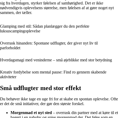
sig fra hverdagen, styrker følelsen af samhørighed. Det er ikke
nødvendigvis oplevelsens størrelse, men følelsen af at gøre noget nyt
sammen, der tæller.
Glamping med stil: Sådan planlægger du den perfekte
luksuscampingoplevelse
Overrask hinanden: Spontane udflugter, der giver nyt liv til
parforholdet
Hverdagsmagi med veninderne – små øjeblikke med stor betydning
Kreativ fordybelse som mental pause: Find ro gennem skabende
aktiviteter
Små udflugter med stor effekt
Du behøver ikke tage en uge fri for at skabe en spontan oplevelse. Ofte
er det de små initiativer, der gør den største forskel.
Morgenmad et nyt sted
– overrask din partner med at køre til et
bageri i en naboby og spise morgenmad der. Det føles som en