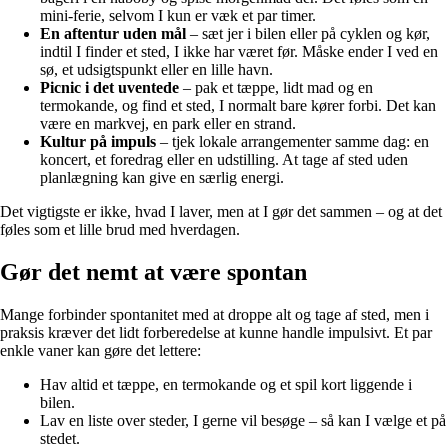
mini-ferie, selvom I kun er væk et par timer.
En aftentur uden mål
– sæt jer i bilen eller på cyklen og kør,
indtil I finder et sted, I ikke har været før. Måske ender I ved en
sø, et udsigtspunkt eller en lille havn.
Picnic i det uventede
– pak et tæppe, lidt mad og en
termokande, og find et sted, I normalt bare kører forbi. Det kan
være en markvej, en park eller en strand.
Kultur på impuls
– tjek lokale arrangementer samme dag: en
koncert, et foredrag eller en udstilling. At tage af sted uden
planlægning kan give en særlig energi.
Det vigtigste er ikke, hvad I laver, men at I gør det sammen – og at det
føles som et lille brud med hverdagen.
Gør det nemt at være spontan
Mange forbinder spontanitet med at droppe alt og tage af sted, men i
praksis kræver det lidt forberedelse at kunne handle impulsivt. Et par
enkle vaner kan gøre det lettere:
Hav altid et tæppe, en termokande og et spil kort liggende i
bilen.
Lav en liste over steder, I gerne vil besøge – så kan I vælge et på
stedet.