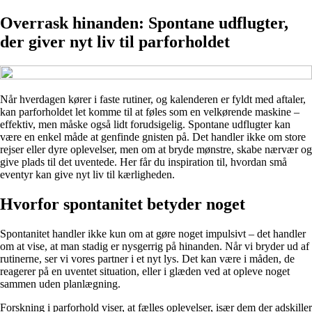
Overrask hinanden: Spontane udflugter,
der giver nyt liv til parforholdet
Når hverdagen kører i faste rutiner, og kalenderen er fyldt med aftaler,
kan parforholdet let komme til at føles som en velkørende maskine –
effektiv, men måske også lidt forudsigelig. Spontane udflugter kan
være en enkel måde at genfinde gnisten på. Det handler ikke om store
rejser eller dyre oplevelser, men om at bryde mønstre, skabe nærvær og
give plads til det uventede. Her får du inspiration til, hvordan små
eventyr kan give nyt liv til kærligheden.
Hvorfor spontanitet betyder noget
Spontanitet handler ikke kun om at gøre noget impulsivt – det handler
om at vise, at man stadig er nysgerrig på hinanden. Når vi bryder ud af
rutinerne, ser vi vores partner i et nyt lys. Det kan være i måden, de
reagerer på en uventet situation, eller i glæden ved at opleve noget
sammen uden planlægning.
Forskning i parforhold viser, at fælles oplevelser, især dem der adskiller